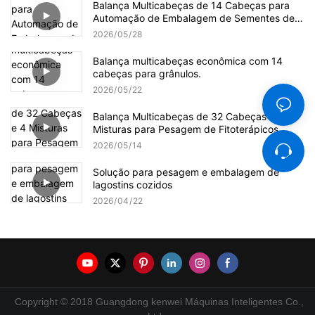
Balança Multicabeças de 14 Cabeças para
Automação de Embalagem de Sementes de
Girassol
2026
05
28
Balança multicabeças econômica com 14
cabeças para grânulos.
2026
05
22
Balança Multicabeças de 32 Cabeças e 4
Misturas para Pesagem de Fitoterápicos
2026
05
14
Solução para pesagem e embalagem de
lagostins cozidos
2026
04
22
Copyright © 2018 Guangdong kenwei Máquinas Inteligentes Co.,