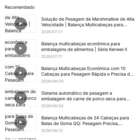
Recomendado
Solução de Pesagem de Marshmallow de Alta
Velocidade | Balança Multicabeças para
Produção de Doces
2026
07
17
Balança multicabeças econômica para
embalagens de alimentos | Série Kenwei II
2026
07
11
Balança Multicabeças Econômica com 10
Cabeças para Pesagem Rápida e Precisa de
Grânulos
2026
06
30
Sistema automático de pesagem e
embalagem de carne de porco seca para
embalagens pequenas e grandes.
2026
06
24
Balança Multicabeças de 24 Cabeças para
Balas de Goma QQ: Pesagem Precisa,
Delicada e Eficiente
2026
06
12