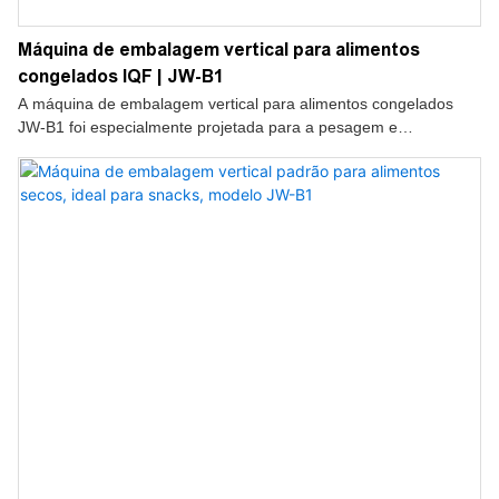
Máquina de embalagem vertical para alimentos
congelados IQF | JW-B1
A máquina de embalagem vertical para alimentos congelados
JW-B1 foi especialmente projetada para a pesagem e
embalagem automática de produtos alimentícios congelados.
Combinando operação em alta velocidade, desempenho estável
e tecnologia de controle inteligente, ela oferece uma solução de
embalagem ideal para fabricantes modernos de alimentos
congelados que buscam maior eficiência e melhor qualidade do
produto.