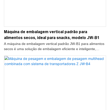
Máquina de embalagem vertical padrão para
alimentos secos, ideal para snacks, modelo JW-B1
A máquina de embalagem vertical padrão JW-B1 para alimentos
secos é uma solução de embalagem eficiente e inteligente,
especialmente projetada para as indústrias de snacks e
alimentos secos. Integrando funções automáticas de formação,
enchimento, selagem e corte de sacos, a máquina ajuda os
fabricantes a obter um desempenho de embalagem estável,
rápido e preciso para diversos produtos alimentícios secos.