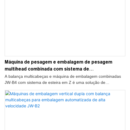
Máquina de pesagem e embalagem de pesagem
multihead combinada com sistema de
transportadores Z JW-B4
A balança multicabeças e máquina de embalagem combinadas
JW-B4 com sistema de esteira em Z é uma solução de
embalagem altamente automatizada, projetada para pesagem e
embalagem de produtos de forma eficiente, precisa e contínua.
Ao integrar uma balança multicabeças, uma esteira em Z e uma
máquina de embalagem vertical em um sistema coordenado, ela
melhora significativamente a eficiência da produção, reduzindo a
mão de obra manual e o desperdício de materiais.