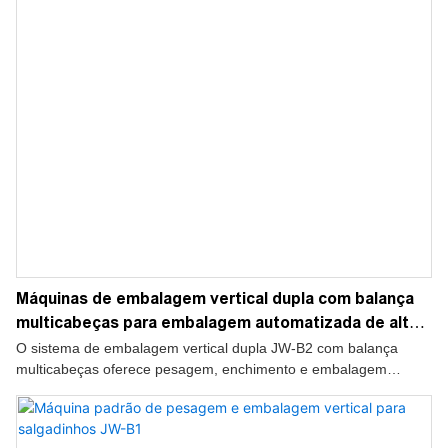
Máquinas de embalagem vertical dupla com balança
multicabeças para embalagem automatizada de alta
velocidade JW-B2
O sistema de embalagem vertical dupla JW-B2 com balança
multicabeças oferece pesagem, enchimento e embalagem
totalmente automáticos e de alta velocidade para produtos
granulados, garantindo alta eficiência e desempenho estável nas
linhas de produção.