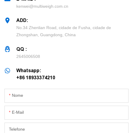
kenwei@multiweigh.com.cn
ADD:
No.34 Zhenlian Road, cidade de Fusha, cidade de
Zhongshan, Guangdong, China
QQ :
2645006508
Whatsapp:
+86 18933374210
Nome
E-Mail
Telefone