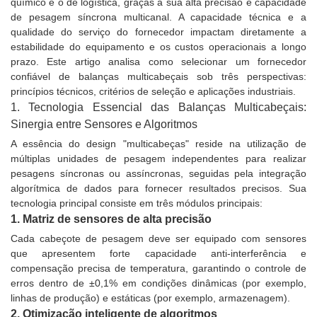
químico e o de logística, graças à sua alta precisão e capacidade
de pesagem síncrona multicanal. A capacidade técnica e a
qualidade do serviço do fornecedor impactam diretamente a
estabilidade do equipamento e os custos operacionais a longo
prazo. Este artigo analisa como selecionar um fornecedor
confiável de balanças multicabeçais sob três perspectivas:
princípios técnicos, critérios de seleção e aplicações industriais.
1. Tecnologia Essencial das Balanças Multicabeçais:
Sinergia entre Sensores e Algoritmos
A essência do design "multicabeças" reside na utilização de
múltiplas unidades de pesagem independentes para realizar
pesagens síncronas ou assíncronas, seguidas pela integração
algorítmica de dados para fornecer resultados precisos. Sua
tecnologia principal consiste em três módulos principais:
1. Matriz de sensores de alta precisão
Cada cabeçote de pesagem deve ser equipado com sensores
que apresentem forte capacidade anti-interferência e
compensação precisa de temperatura, garantindo o controle de
erros dentro de ±0,1% em condições dinâmicas (por exemplo,
linhas de produção) e estáticas (por exemplo, armazenagem).
2. Otimização inteligente de algoritmos