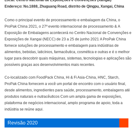
Local: Centro Nacional de Exposições e Convenções (Xangai)
Endereço: No.1888, Zhuguang Road, distrito de Qingpu, Xangai, China
Como o principal evento de processamento e embalagem da China, o
ProPak China 2021, o 27º evento internacional de processamento & A
Exposição de Embalagens acontecerá no Centro Nacional de Convenções e
Exposições de Xangai (NECC) de 23 a 25 de junho 2021 A ProPak China
fornece soluções de processamento e embalagem para indústrias de
alimentos, bebidas, laticínios, farmacêutica, cosmética e outras e é o melhor
lugar para descobrir quais máquinas, sistemas, tecnologias e aplicações são
possíveis graças aos desenvolvimentos mais recentes.
Co-localizado com FoodPack China, Hi & Fi Asia-China, HNC, Starch,
ProPak China fornecem a você um portal de encontro com o usuário final,
desde alimentos, ingredientes para saúde, processamento, embalagens até
produtos naturais e nutracêuticos Com um ampla gama de exposições,
plataforma de negócios internacional, amplo programa de apoio, toda a
indústria se reúne aqui.
Revisão 2020