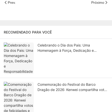
emergência durante as férias, não hesite
Prev.
Próximo
em contactar-nos pelo telefone
+8618933374210 ou enviar o
email:kenwei@multiweigh.com.cn.Wish você
um feriado feliz e próspero!
RECOMENDADO PARA VOCÊ
Celebrando o Dia dos Pais: Uma
Homenagem à Força, Dedicação e
Responsabilidade
Comemoração do Festival do Barco
Dragão de 2026: Kenwei compartilha votos
de felicidades e reconhecimento aos seus
funcionários.