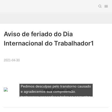
Aviso de feriado do Dia 
Internacional do Trabalhador1
queridos clientes:
Observe que nossa empresa estará
2021-04-30
fechada devido ao feriado do Dia
Internacional do Trabalhador de 1º a 2 de
maio de 2021. Os negócios normais serão
retomados em 3 de maio de 2021.
Pedimos desculpas pelo transtorno causado
e agradecemos sua compreensão.
tentaremos responder a todas as perguntas
por e-mail o mais rápido possível assim que
retomarmos o trabalho. Se tiver alguma