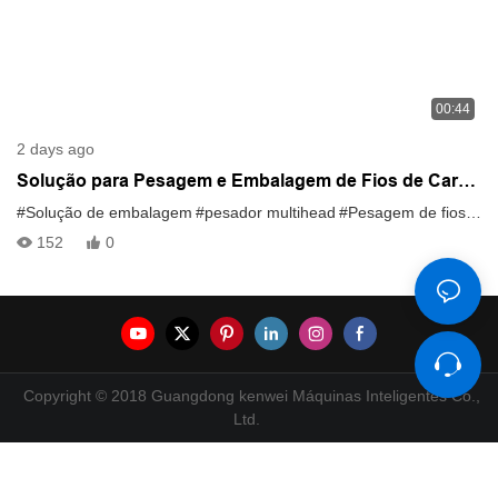
00:44
2 days ago
Solução para Pesagem e Embalagem de Fios de Carne
Suína | Sistema de Pesagem Multicabeças de Alta
#Solução de embalagem
#pesador multihead
#Pesagem de fios de carne de porco
Precisão
152
0
Copyright © 2018 Guangdong kenwei Máquinas Inteligentes Co.,
Ltd.