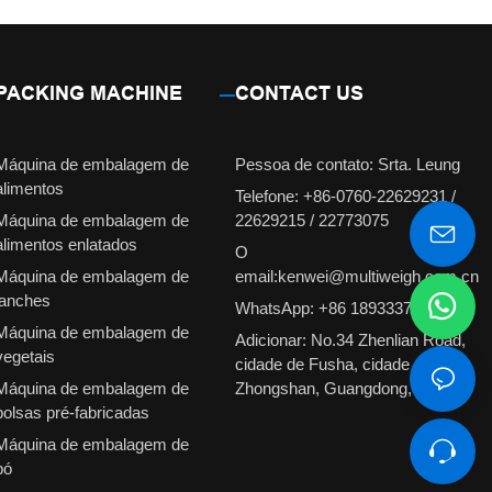
PACKING MACHINE
CONTACT US
Máquina de embalagem de
Pessoa de contato: Srta. Leung
alimentos
Telefone: +86-0760-22629231 /
Máquina de embalagem de
22629215 / 22773075
alimentos enlatados
O
Máquina de embalagem de
email:kenwei@multiweigh.com.cn
lanches
WhatsApp: +86 18933374210
Máquina de embalagem de
Adicionar: No.34 Zhenlian Road,
vegetais
cidade de Fusha, cidade de
Máquina de embalagem de
Zhongshan, Guangdong, China
bolsas pré-fabricadas
Máquina de embalagem de
pó