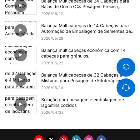
Balança Multicabeças de 24 Cabeças para
Balas de Goma QQ: Pesagem Precisa,
Delicada e Eficiente
2026
06
12
Balança Multicabeças de 14 Cabeças para
Automação de Embalagem de Sementes de
Girassol
2026
05
28
Balança multicabeças econômica com 14
cabeças para grânulos.
2026
05
22
Balança Multicabeças de 32 Cabeças e 4
Misturas para Pesagem de Fitoterápicos
2026
05
14
Solução para pesagem e embalagem de
lagostins cozidos
2026
04
22