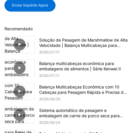
Enviar Inquérito Agora
Recomendado
Solução de Pesagem de Marshmallow de Alta
Velocidade | Balança Multicabeças para
Produção de Doces
2026
07
17
Balança multicabeças econômica para
embalagens de alimentos | Série Kenwei II
2026
07
11
Balança Multicabeças Econômica com 10
Cabeças para Pesagem Rápida e Precisa de
Grânulos
2026
06
30
Sistema automático de pesagem e
embalagem de carne de porco seca para
embalagens pequenas e grandes.
2026
06
24