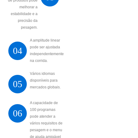
de produtos pode
melhorar a
estabilidade e a
precisão da
pesagem.
A amplitude linear
pode ser ajustada
04
independentemente
na corrida.
Vários idiomas
disponíveis para
05
mercados globais.
A capacidade de
100 programas
06
pode atender a
vários requisitos de
pesagem e o menu
de ajuda amigável