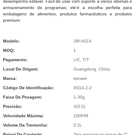
desempenho estável. Fácil de usar com suporte a vários idiomas e
armazenamento de programas, ele’é a escolha perfeita para
embalagens de alimentos, produtos farmacêuticos e produtos
premium.
Modelo:
JW-AS14
MOQ:
1
Pagamento:
L/C, T/T
Local De Origem:
Guangdong, China
Marca:
kenwei
Código De Identificação:
AS14-2-2
Faixa De Pesagem:
1-30g
Precisão:
X(0.5)
Velocidade Máxima:
100P/M
Volume Da Tremonha:
0.2L
Painel De Controle:
Tela sensível ao toque de 7"