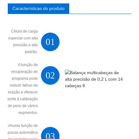
Características do produto
Célula de carga
especial com alta
01
precisão e alto
padrão.
A função de
recuperação de
02
programa pode
reduzir falhas de
operação e oferecer
suporte à calibração
de peso de vários
segmentos.
Nenhuma função de
pausa automática
03